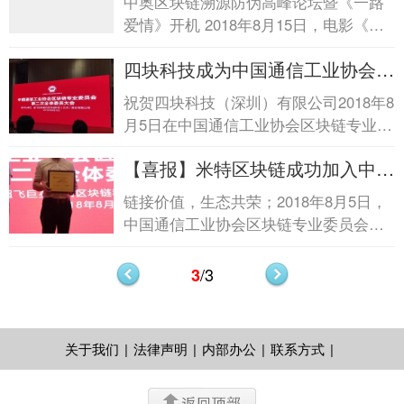
中奥区块链溯源防伪高峰论坛暨《一路
防伪高峰论坛暨《一路爱情》开机
爱情》开机 2018年8月15日，电影《一
路爱情》与中奥区块链科技（深圳）有
四块科技成为中国通信工业协会区
限公司、品源基金、...
块链专业委员会...四块科技成为中
祝贺四块科技（深圳）有限公司2018年8
国通信工业协会区块链专业委员
月5日在中国通信工业协会区块链专业委
会...
员会第二次全体委员大会全体委员投票
【喜报】米特区块链成功加入中国
通过，成为中国通信工...
通信工业协会区...【喜报】米特区
链接价值，生态共荣；2018年8月5日，
块链成功加入中国通信工业协会
中国通信工业协会区块链专业委员会第
区...
二次全体委员大会顺利召开。米特区块
链(大连)有限公司参与本次大会，并荣
/3
3
膺常务委员单位，正式加入委员会。米
特区块链总经理、IMCC联合创始人林国
栋先生出席仪式
关于我们
|
法律声明
|
内部办公
|
联系方式
|