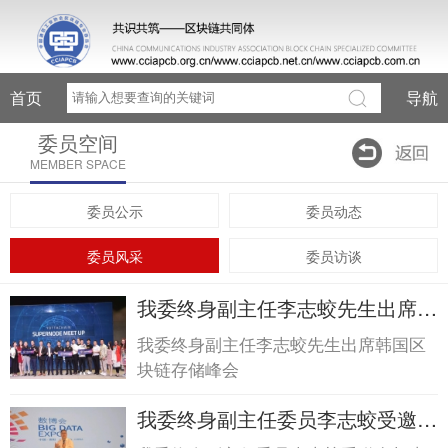
首页
导航
委员空间
MEMBER SPACE
委员公示
委员动态
委员风采
委员访谈
我委终身副主任李志蛟先生出席韩
国区块链存储峰...我委终身副主任
我委终身副主任李志蛟先生出席韩国区
李志蛟先生出席韩国区块链存储
块链存储峰会
峰...
我委终身副主任委员李志蛟受邀参
加贵州大数据博...我委终身副主任