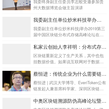
我委终身副主任委员李志蛟受邀参加贵
委员李志蛟受邀参加贵州大数据
州大数据博览会做主旨演讲
博...
我委副主任单位炒米科技举办
2019第三届中国区块...我委副主
我委副主任单位炒米科技j举办2019第三
任单位炒米科技举办2019第三届
届中国区块链分布式存储高峰论坛在杭
中国区块...
州圆满召开
私家云创始人李祥明：分布式存储
迎来风口期私家云创始人李祥明：
区块链重新定义了生产关系，其中也包
分布式存储迎来风口期
括数据价值。如果说互联网对于数据的
贡献是打破了数据信息孤岛，但同时数
蔡恒进：传统企业为什么需要链
据的价值被忽略、被垄断...
改？蔡恒进：传统企业为什么需要
蔡恒进 | 武汉大学博导、EveriToken公有
链改？
链发起人兼首席科学家、深圳区块链金
融服务有限公司首席科学家 用随机...
中奥区块链溯源防伪高峰论坛暨
《一路爱情》开机中奥区块链溯源