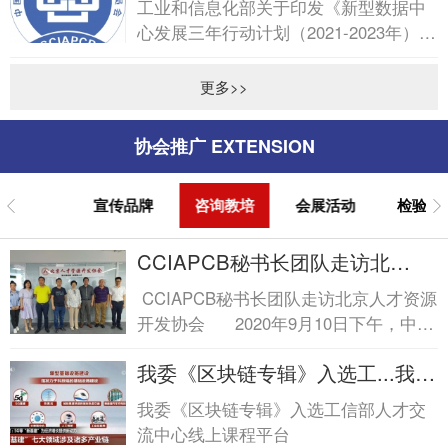
工业和信息化部关于印发《新型数据中
心发展三年行动计划（2021-2023年）》
的通知
更多>>
协会推广 EXTENSION
宣传品牌
咨询教培
会展活动
检验认
CCIAPCB秘书长团队走访北
京...CCIAPCB秘书长团队走访北
CCIAPCB秘书长团队走访北京人才资源
京...
开发协会 2020年9月10日下午，中国
通信工业协会区块链专业委员会秘书
我委《区块链专辑》入选工...我委
长...
《区块链专辑》入选工...
我委《区块链专辑》入选工信部人才交
流中心线上课程平台