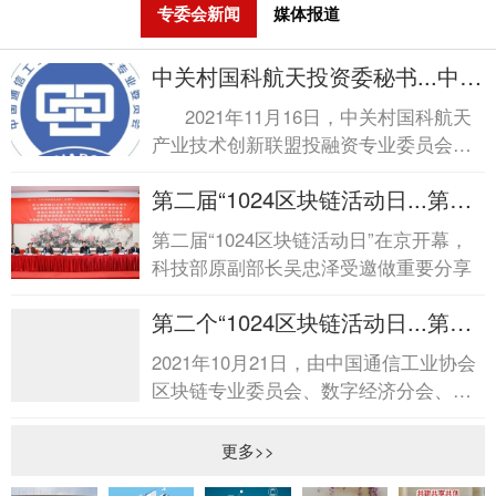
专委会新闻
媒体报道
中关村国科航天投资委秘书...中关
村国科航天投资委秘书...
2021年11月16日，中关村国科航天
产业技术创新联盟投融资专业委员会秘
书长团队一行来访我委，由秘书长何
第二届“1024区块链活动日...第二
超、执行...
届“1024区块链活动日...
第二届“1024区块链活动日”在京开幕，
科技部原副部长吴忠泽受邀做重要分享
第二个“1024区块链活动日...第二
个“1024区块链活动日...
2021年10月21日，由中国通信工业协会
区块链专业委员会、数字经济分会、物
联网分会联合主办的倡导“1024区块链活
动日”系列...
更多>>