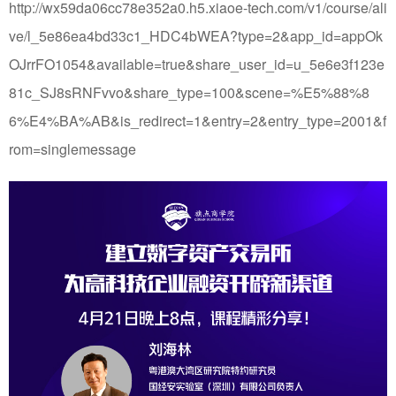
http://wx59da06cc78e352a0.h5.xiaoe-tech.com/v1/course/ali
ve/l_5e86ea4bd33c1_HDC4bWEA?type=2&app_id=appOk
OJrrFO1054&available=true&share_user_id=u_5e6e3f123e
81c_SJ8sRNFvvo&share_type=100&scene=%E5%88%8
6%E4%BA%AB&is_redirect=1&entry=2&entry_type=2001&f
rom=singlemessage