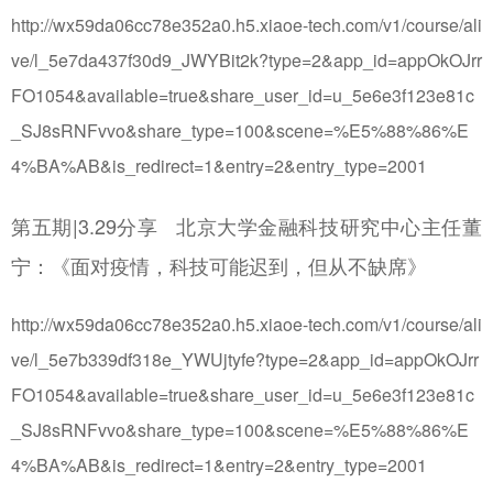
http://wx59da06cc78e352a0.h5.xiaoe-tech.com/v1/course/ali
ve/l_5e7da437f30d9_JWYBit2k?type=2&app_id=appOkOJrr
FO1054&available=true&share_user_id=u_5e6e3f123e81c
_SJ8sRNFvvo&share_type=100&scene=%E5%88%86%E
4%BA%AB&is_redirect=1&entry=2&entry_type=2001
第五期|3.29分享 北京大学金融科技研究中心主任董
宁：《面对疫情，科技可能迟到，但从不缺席》
http://wx59da06cc78e352a0.h5.xiaoe-tech.com/v1/course/ali
ve/l_5e7b339df318e_YWUjtyfe?type=2&app_id=appOkOJrr
FO1054&available=true&share_user_id=u_5e6e3f123e81c
_SJ8sRNFvvo&share_type=100&scene=%E5%88%86%E
4%BA%AB&is_redirect=1&entry=2&entry_type=2001