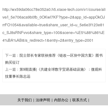
http://wx59da06cc78e352a0.h5.xiaoe-tech.com/v1/course/ali
ve/l_5e706aca9b0fb_0OKwI7KF?type=2&app_id=appOkOJ
rrFO1054&available=true&share_user_id=u_5e6e3f123e81
c_SJ8sRNFvvo&share_type=100&scene=%E5%88%86%E
4%BA%AB&is_redirect=1&entry=2&entry_type=2001
下一篇
：
院士部长专家联袂推荐《链改—区块中国方案》图书
购买征订
上一篇
：
第9期直播|《共建全球数字贸易基础设施》：微观科
技董事长陈志远
关于我们
|
法律声明
|
内部办公
|
联系方式
|