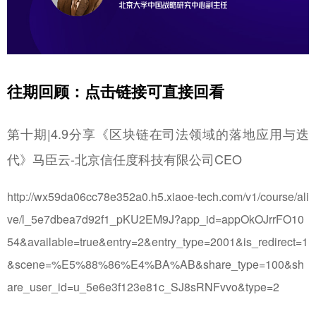
往期回顾：点击链接可直接回看
第十期|4.9分享《区块链在司法领域的落地应用与迭
代》马臣云-北京信任度科技有限公司CEO
http://wx59da06cc78e352a0.h5.xiaoe-tech.com/v1/course/ali
ve/l_5e7dbea7d92f1_pKU2EM9J?app_id=appOkOJrrFO10
54&available=true&entry=2&entry_type=2001&is_redirect=1
&scene=%E5%88%86%E4%BA%AB&share_type=100&sh
are_user_id=u_5e6e3f123e81c_SJ8sRNFvvo&type=2