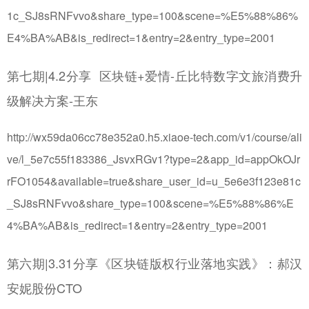
1c_SJ8sRNFvvo&share_type=100&scene=%E5%88%86%
E4%BA%AB&is_redirect=1&entry=2&entry_type=2001
第七期|4.2分享 区块链+爱情-丘比特数字文旅消费升
级解决方案-王东
http://wx59da06cc78e352a0.h5.xiaoe-tech.com/v1/course/ali
ve/l_5e7c55f183386_JsvxRGv1?type=2&app_id=appOkOJr
rFO1054&available=true&share_user_id=u_5e6e3f123e81c
_SJ8sRNFvvo&share_type=100&scene=%E5%88%86%E
4%BA%AB&is_redirect=1&entry=2&entry_type=2001
第六期|3.31分享《区块链版权行业落地实践》：郝汉
安妮股份CTO