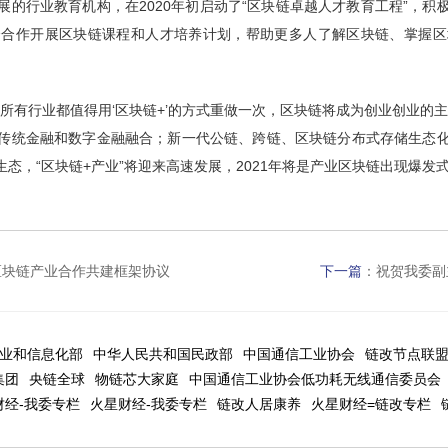
的行业教育机构，在2020年初启动了“区块链卓越人才教育工程”，
会合作开展区块链课程和人才培养计划，帮助更多人了解区块链、掌握区
所有行业都值得用‘区块链+’的方式重做一次，区块链将成为创业创业的
传统金融和数字金融融合；新一代公链、跨链、区块链分布式存储生态
态，“区块链+产业”将迎来高速发展，2021年将是产业区块链出现爆发
区块链产业合作共建框架协议
下一篇
：
祝贺我委副
业和信息化部
中华人民共和国民政部
中国通信工业协会
链改节点联
集团
央链全球
物链芯大家庭
中国通信工业协会低功耗无线通信委员会
财经-我委专栏
火星财经-我委专栏
链改人居康养
火星财经=链改专栏