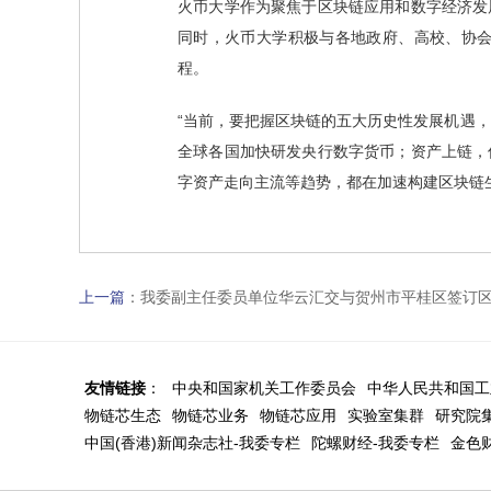
火币大学作为聚焦于区块链应用和数字经济发展
同时，火币大学积极与各地政府、高校、协
程。
“当前，要把握区块链的五大历史性发展机遇，
全球各国加快研发央行数字货币；资产上链，
字资产走向主流等趋势，都在加速构建区块链生
上一篇
：
我委副主任委员单位华云汇交与贺州市平桂区签订
友情链接
：
中央和国家机关工作委员会
中华人民共和国工
物链芯生态
物链芯业务
物链芯应用
实验室集群
研究院
中国(香港)新闻杂志社-我委专栏
陀螺财经-我委专栏
金色