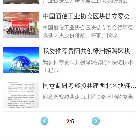
产业促进法》研讨会在新天杰股份公司
法...
会议室隆重召开
中国通信工业协会区块链专委会领
导莅临新天杰股...中国通信工业协
中国通信工业协会区块链专委会领导莅
会区块链专委会领导莅临新天杰
临新天杰股份考察、评审、指导
股...
我委推荐贵阳共创绿洲招聘区块链
技术工程师我委推荐贵阳共创绿洲
我委推荐贵阳共创绿洲招聘区块链技术
招聘区块链技术工程师
工程师
同意调研考察拟共建西北区块链基
地的复函同意调研考察拟共建西北
同意考察拟共建西北区块链基地的复函
区块链基地的复函
/5
2