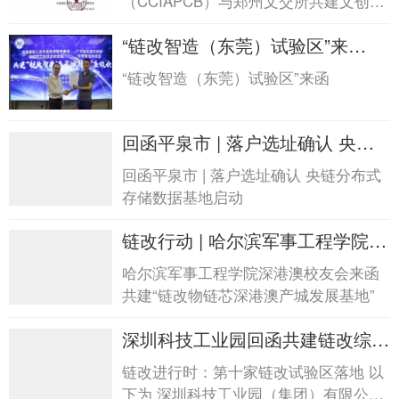
（CCIAPCB）与郑州文交所共建文创区
块链孵化中心
“链改智造（东莞）试验区”来
函“链改智造（东莞）试验区”来函
“链改智造（东莞）试验区”来函
回函平泉市 | 落户选址确认 央链
分布式存储数据...回函平泉市 | 落
回函平泉市 | 落户选址确认 央链分布式
户选址确认 央链分布式存储数
存储数据基地启动
据...
链改行动 | 哈尔滨军事工程学院深
港澳校友会来函...链改行动 | 哈尔
哈尔滨军事工程学院深港澳校友会来函
滨军事工程学院深港澳校友会来
共建“链改物链芯深港澳产城发展基地”
函...
深圳科技工业园回函共建链改综合
试验区——第十...深圳科技工业园
链改进行时：第十家链改试验区落地 以
回函共建链改综合试验区——第
下为 深圳科技工业园（集团）有限公司