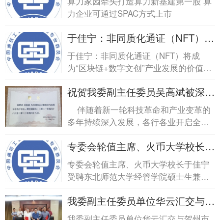
算力家园牵头打造算力新基建第一股 算
打造算力新基建第一股 算力企业
力企业可通过SPAC方式上市
可通...
于佳宁：非同质化通证（NFT）将
成为“区块链+数...于佳宁：非同质
于佳宁：非同质化通证（NFT）将成
化通证（NFT）将成为“区块链
为“区块链+数字文创”产业发展的价值载
+数...
体
祝贺我委副主任委员吴高斌被深圳
市云计算技术与...祝贺我委副主任
伴随着新一轮科技革命和产业变革的
委员吴高斌被深圳市云计算技术
多年持续深入发展，各行各业开启全面
与...
数字化，数字经济正在推动人类经济社
专委会轮值主席、火币大学校长于
会发生着深...
佳宁受聘东北师...专委会轮值主
专委会轮值主席、火币大学校长于佳宁
席、火币大学校长于佳宁受聘东北
受聘东北师范大学经管学院硕士生兼职
师...
导师
我委副主任委员单位华云汇交与贺
州市平桂区签订...我委副主任委员
我委副主任委员单位华云汇交与贺州市