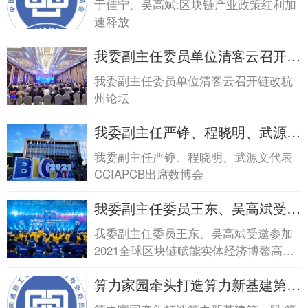
于佳宁、吴高斌:区块链产业政策红利加
块链产业政策红利加速释放
速释放
我委副主任委员单位清客云召开链
改杭州论坛我委副主任委员单位清
我委副主任委员单位清客云召开链改杭
客云召开链改杭州论坛
州论坛
我委副主任严铮、程晓明、武源文
代表CCIAPCB出席...我委副主任
我委副主任严铮、程晓明、武源文代表
严铮、程晓明、武源文代表
CCIAPCB出席数博会
CCIAPCB出席...
我委副主任委员王东、吴高斌受邀
参加2021全球区...我委副主任委
我委副主任委员王东、吴高斌受邀参加
员王东、吴高斌受邀参加2021全
2021全球区块链赋能实体经济博鳌高峰
球区...
论坛发表演讲
算力家园牵头打造算力新基建第一
股 算力企业可通...算力家园牵头