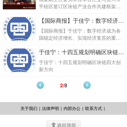
单位华云汇交与贺州市平桂区签
平桂区签订区块链产业合作共建框架协
订...
议
【国际商报】于佳宁：数字经济成
为各国稳定经济...【国际商报】于
【国际商报】于佳宁：数字经济成为各
佳宁：数字经济成为各国稳定经
国稳定经济增长、实现经济复苏的重要
济...
抓手
于佳宁：十四五规划明确区块链四
大创新方向于佳宁：十四五规划明
于佳宁：十四五规划明确区块链四大创
确区块链四大创新方向
新方向
/8
2
关于我们
|
法律声明
|
内部办公
|
联系方式
|