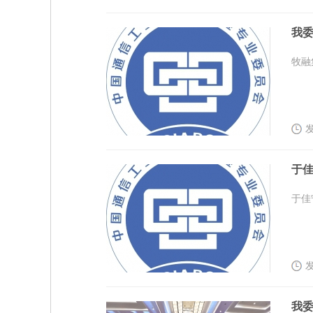
我
牧融
发
于佳
于佳
发
我