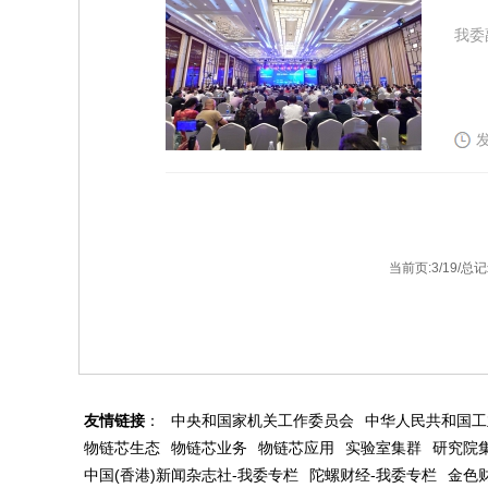
我委
发
当前页:3/19/总记
友情链接
：
中央和国家机关工作委员会
中华人民共和国工
物链芯生态
物链芯业务
物链芯应用
实验室集群
研究院
中国(香港)新闻杂志社-我委专栏
陀螺财经-我委专栏
金色