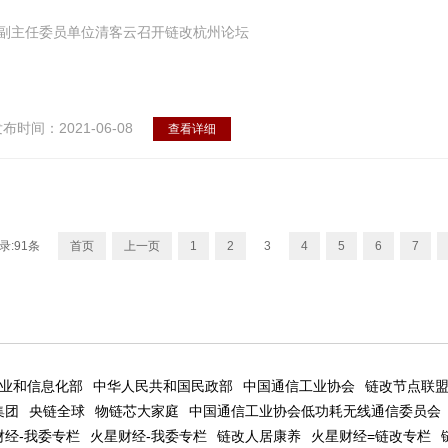
副主任委员单位清客云召开链改杭州论坛
布时间：2021-06-08
查看详细
录:91条
首页
上一页
1
2
3
4
5
6
7
业和信息化部
中华人民共和国民政部
中国通信工业协会
链改节点联
集团
央链全球
物链芯大家庭
中国通信工业协会低功耗无线通信委员会
财经-我委专栏
火星财经-我委专栏
链改人居康养
火星财经=链改专栏